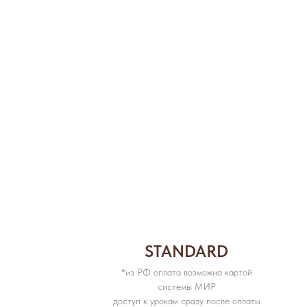
STANDARD
*из РФ оплата возможна картой
системы МИР
доступ к урокам сразу после оплаты